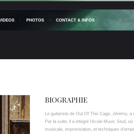
VIDEOS
PHOTOS
CONTACT & INFOS
BIOGRAPHIE
Le guitariste de Out Of This Cage, Jérémy, a d
Par la suite, il a intégré l’école Music Stud, 
musicale, improvisation, et techniques d’arr