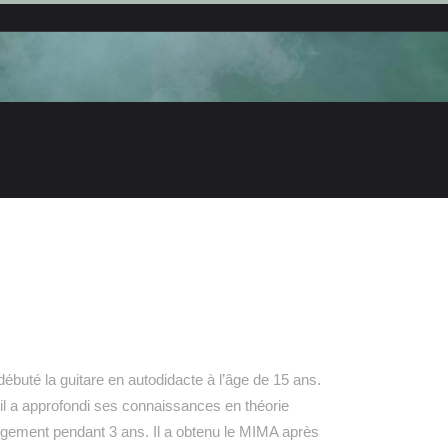
ébuté la guitare en autodidacte à l’âge de 15 ans.
où il a approfondi ses connaissances en théorie
angement pendant 3 ans. Il a obtenu le MIMA après