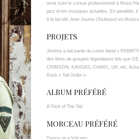
avoir suivi le cursus professionnel à Music’Ha
jazz et les musiques actuelles. En parallèle, i
à la faculté Jean Jaures (Toulouse) en Musico
PROJETS
Jérémy a fait partie du cover band « REBIRTH »
des titres de groupes légendaires tels q
CRIMSON, KANSAS, CAMEL, UK, etc. Actuellem
Rock « Tall Order ».
ALBUM PRÉFÉRÉ
A Trick of The Tail
MORCEAU PRÉFÉRÉ
Dance on a Volcano